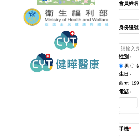
會員姓名
身份證號
請輸入
性別
‧
男
生日
‧
西元
電話
‧
-
手機
*