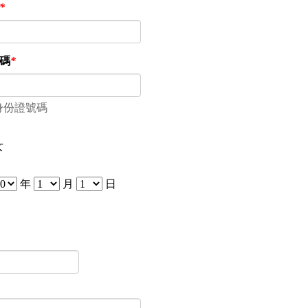
*
碼
*
身份證號碼
女
年
月
日