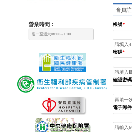
會員註
營業時間：
帳號
*
週一至週六08:00-21:00
請填入4
密碼
*
請填入
確認密碼
再填一
電子郵件
請輸入Ma