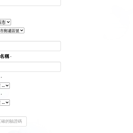
名稱
‧
‧
‧