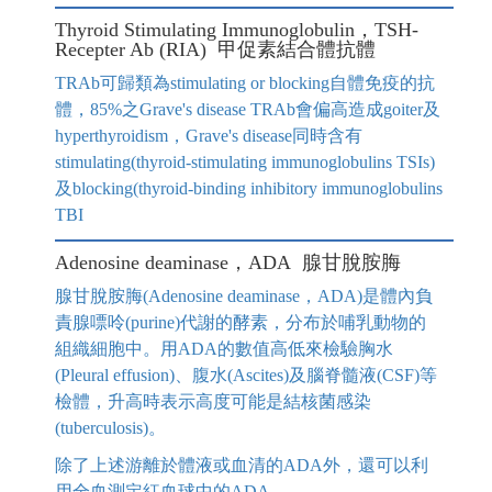
Thyroid Stimulating Immunoglobulin，TSH-
Recepter Ab (RIA) 甲促素結合體抗體
TRAb可歸類為stimulating or blocking自體免疫的抗
體，85%之Grave's disease TRAb會偏高造成goiter及
hyperthyroidism，Grave's disease同時含有
stimulating(thyroid-stimulating immunoglobulins TSIs)
及blocking(thyroid-binding inhibitory immunoglobulins
TBI
Adenosine deaminase，ADA 腺甘脫胺脢
腺甘脫胺脢(Adenosine deaminase，ADA)是體內負
責腺嘌呤(purine)代謝的酵素，分布於哺乳動物的
組織細胞中。用ADA的數值高低來檢驗胸水
(Pleural effusion)、腹水(Ascites)及腦脊髓液(CSF)等
檢體，升高時表示高度可能是結核菌感染
(tuberculosis)。
除了上述游離於體液或血清的ADA外，還可以利
用全血測定紅血球中的ADA