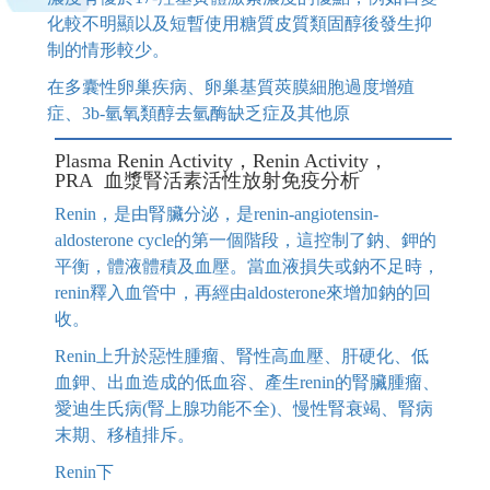
化較不明顯以及短暫使用糖質皮質類固醇後發生抑
制的情形較少。
在多囊性卵巢疾病、卵巢基質莢膜細胞過度增殖
症、3b-氫氧類醇去氫酶缺乏症及其他原
Plasma Renin Activity，Renin Activity，
PRA 血漿腎活素活性放射免疫分析
Renin，是由腎臟分泌，是renin-angiotensin-
aldosterone cycle的第一個階段，這控制了鈉、鉀的
平衡，體液體積及血壓。當血液損失或鈉不足時，
renin釋入血管中，再經由aldosterone來增加鈉的回
收。
Renin上升於惡性腫瘤、腎性高血壓、肝硬化、低
血鉀、出血造成的低血容、產生renin的腎臟腫瘤、
愛迪生氏病(腎上腺功能不全)、慢性腎衰竭、腎病
末期、移植排斥。
Renin下