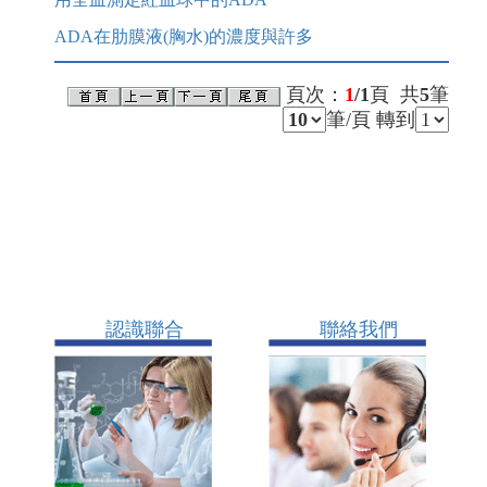
ADA在肋膜液(胸水)的濃度與許多
頁次：
1
/1
頁 共
5
筆
筆/頁 轉到
認識聯合
聯絡我們