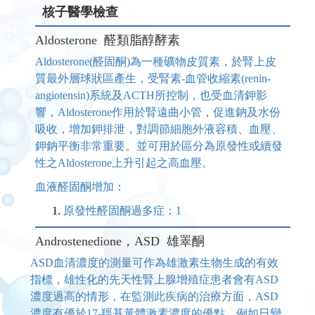
核子醫學檢查
Aldosterone 醛類脂醇酵素
Aldosterone(醛固酮)為一種礦物皮質素，於腎上皮
質最外層球狀區產生，受腎素-血管收縮素(renin-
angiotensin)系統及ACTH所控制，也受血清鉀影
響，Aldosterone作用於腎遠曲小管，促進鈉及水份
吸收，增加鉀排泄，對調節細胞外液容積、血壓、
鉀鈉平衡非常重要。並可用於區分為原發性或續發
性之Aldosterone上升引起之高血壓。
血液醛固酮增加：
原發性醛固酮過多症：1
Androstenedione，ASD 雄睪酮
ASD血清濃度的測量可作為雄激素生物生成的有效
指標，雄性化的先天性腎上腺增殖症患者會有ASD
濃度過高的情形，在監測此疾病的治療方面，ASD
濃度有優於17-羥基黃體激素濃度的優點，例如日變