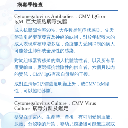
病毒學檢查
Cytomegalovirus Antibodies，CMV IgG or
IgM 巨大細胞病毒抗體
成人抗體陽性率90%，大多數是無症狀感染。先天
傳染引起嬰孩發育及神經的缺損，對於年紀較大的
成人表現單核球增多症，免疫能力受到抑制的病人
可能發生肺部或全身性的感染。
對於組織器官移殖的病人抗體陰性者、以及所有早
產兒輸血，應選擇抗體陰性的供血者。六個月以內
的嬰兒，CMV IgG有來自母親的干擾。
成對血清IgG抗體濃度明顯上升，或CMV IgM陽
性，可以協助診斷。
Cytomegalovirus Culture，CMV Virus
Culture 病毒分離及鑑定
嬰兒在子宮內、生產時、產後，有可能受到血液、
尿液、分泌物的污染，嬰幼兒感染後可能無症狀或