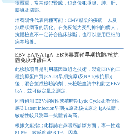
很嚴重，常常侵犯腎臟，也會侵犯唾腺、肺、肝、
胰臟及腦部。
培養陽性代表兩種可能：CMV感染的疾病，以及
無症狀病毒的活化。在免疫能力受到抑制的病人，
抗體檢查不一定符合臨床診斷，也可以應用巨細胞
病毒培養。
EBV EA/NA IgA EB病毒囊鞘早期抗體/核抗
體免疫球蛋白A
此檢驗項目是利用基因重組之技術，製造EBV的二
種抗原蛋白質[EA-D(早期抗原)及NA1(核抗原)]
後，混合製成檢驗詴劑，來檢驗血清中相對之EBV
IgA，並可做定量之測定。
同時偵測 EBV溶解性繁殖時期Lytic Cycle及潛伏性
感染Latent Infection早期抗原及核抗原之 IgA抗體，
敏感性較只測單一抗體者為高。
根據文獻指出此標誌在鼻咽癌診斷方面，專一性達
81.8%，敏感度達98.1%。因為