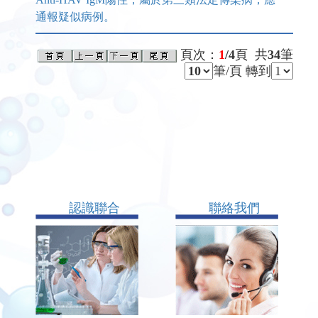
通報疑似病例。
頁次：
1
/4
頁 共
34
筆
筆/頁 轉到
認識聯合
聯絡我們