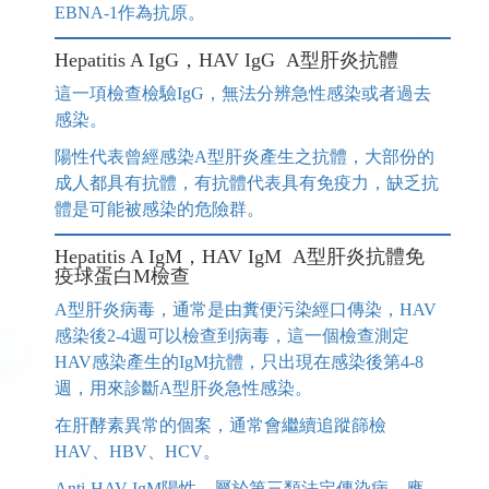
EBNA-1作為抗原。
Hepatitis A IgG，HAV IgG A型肝炎抗體
這一項檢查檢驗IgG，無法分辨急性感染或者過去
感染。
陽性代表曾經感染A型肝炎產生之抗體，大部份的
成人都具有抗體，有抗體代表具有免疫力，缺乏抗
體是可能被感染的危險群。
Hepatitis A IgM，HAV IgM A型肝炎抗體免
疫球蛋白M檢查
A型肝炎病毒，通常是由糞便污染經口傳染，HAV
感染後2-4週可以檢查到病毒，這一個檢查測定
HAV感染產生的IgM抗體，只出現在感染後第4-8
週，用來診斷A型肝炎急性感染。
在肝酵素異常的個案，通常會繼續追蹤篩檢
HAV、HBV、HCV。
Anti-HAV IgM陽性，屬於第三類法定傳染病，應