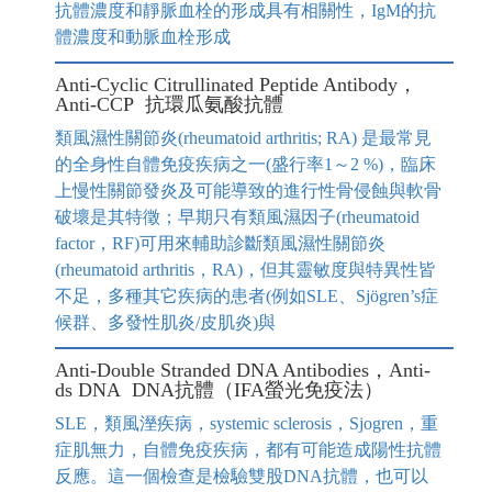
抗體濃度和靜脈血栓的形成具有相關性，IgM的抗
體濃度和動脈血栓形成
Anti-Cyclic Citrullinated Peptide Antibody，
Anti-CCP 抗環瓜氨酸抗體
類風濕性關節炎(rheumatoid arthritis; RA) 是最常見
的全身性自體免疫疾病之一(盛行率1～2 %)，臨床
上慢性關節發炎及可能導致的進行性骨侵蝕與軟骨
破壞是其特徵；早期只有類風濕因子(rheumatoid
factor，RF)可用來輔助診斷類風濕性關節炎
(rheumatoid arthritis，RA)，但其靈敏度與特異性皆
不足，多種其它疾病的患者(例如SLE、Sjögren’s症
候群、多發性肌炎/皮肌炎)與
Anti-Double Stranded DNA Antibodies，Anti-
ds DNA DNA抗體（IFA螢光免疫法）
SLE，類風溼疾病，systemic sclerosis，Sjogren，重
症肌無力，自體免疫疾病，都有可能造成陽性抗體
反應。這一個檢查是檢驗雙股DNA抗體，也可以