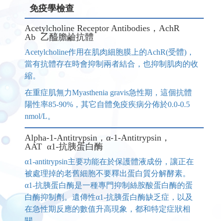
免疫學檢查
Acetylcholine Receptor Antibodies，AchR
Ab 乙醯膽鹼抗體
Acetylcholine作用在肌肉細胞膜上的AchR(受體)，
當有抗體存在時會抑制兩者結合，也抑制肌肉的收
縮。
在重症肌無力Myasthenia gravis急性期，這個抗體
陽性率85-90%，其它自體免疫疾病分佈於0.0-0.5
nmol/L。
Alpha-1-Antitrypsin，α-1-Antitrypsin，
AAT α1-抗胰蛋白酶
α1-antitrypsin主要功能在於保護體液成份，讓正在
被處理掉的老舊細胞不要釋出蛋白質分解酵素。
α1-抗胰蛋白酶是一種專門抑制絲胺酸蛋白酶的蛋
白酶抑制劑。遺傳性α1-抗胰蛋白酶缺乏症，以及
在急性期反應的數值升高現象，都和特定症狀相
關。