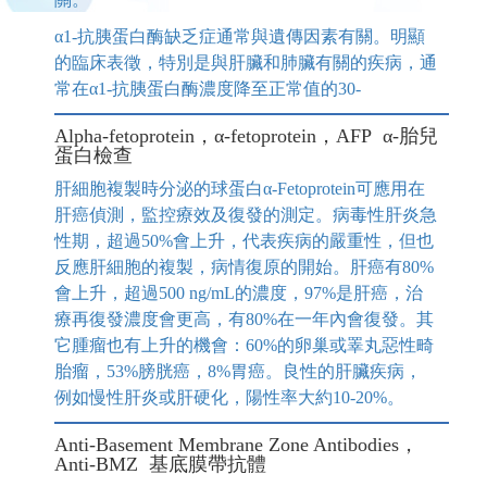
α1-抗胰蛋白酶缺乏症通常與遺傳因素有關。明顯
的臨床表徵，特別是與肝臟和肺臟有關的疾病，通
常在α1-抗胰蛋白酶濃度降至正常值的30-
Alpha-fetoprotein，α-fetoprotein，AFP α-胎兒
蛋白檢查
肝細胞複製時分泌的球蛋白α-Fetoprotein可應用在
肝癌偵測，監控療效及復發的測定。病毒性肝炎急
性期，超過50%會上升，代表疾病的嚴重性，但也
反應肝細胞的複製，病情復原的開始。肝癌有80%
會上升，超過500 ng/mL的濃度，97%是肝癌，治
療再復發濃度會更高，有80%在一年內會復發。其
它腫瘤也有上升的機會：60%的卵巢或睪丸惡性畸
胎瘤，53%膀胱癌，8%胃癌。良性的肝臟疾病，
例如慢性肝炎或肝硬化，陽性率大約10-20%。
Anti-Basement Membrane Zone Antibodies，
Anti-BMZ 基底膜帶抗體