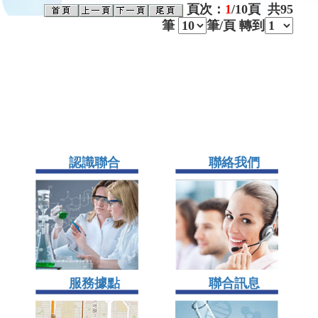
頁次：
1
/10
頁 共
95
筆
筆/頁 轉到
認識聯合
聯絡我們
服務據點
聯合訊息