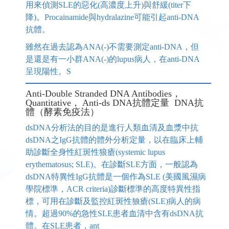
用來偵測SLE的惡化(高濃度上升)與舒緩(titer下
降)。Procainamide與hydralazine可能引起anti-DNA
抗體。
雖然在過去認為ANA(-)不需要測定anti-DNA，但
是還是有一小群ANA(-)的lupus病人，在anti-DNA
呈現陽性。S
Anti-Double Stranded DNA Antibodies，
Quantitative， Anti-ds DNA抗體定量 DNA抗
體（酵素免疫法）
dsDNA分析法的目的是進行人類血清及血漿中抗
dsDNA之IgG抗體的體外分析定量，以在臨床上輔
助診斷全身性紅斑性狼瘡(systemic lupus
erythematosus; SLE)。在診斷SLE方面，一般認為
dsDNA特異性IgG抗體是一個作為SLE (美國風濕病
學院標準，ACR criteria)診斷標準的高度特異性指
標，可用在診斷及監控紅斑性狼瘡(SLE)病人的病
情。超過90%的急性SLE患者血清中含有dsDNA抗
體。在SLE患者，ant