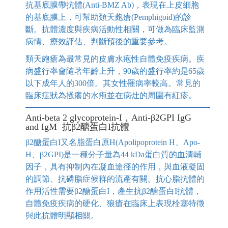
抗基底膜帶抗體(Anti-BMZ Ab)，表現在上皮細胞
的基底膜上，可幫助類天皰瘡(Pemphigoid)的診
斷。抗體濃度與疾病活動性相關，可做為臨床監測
病情、療效評估、判斷預後的重要參考。
類天皰瘡為最常見的皮膚水疱性自體免疫疾病。疾
病盛行率會隨著年齡上升，90歲的盛行率約是65歲
以下成年⼈的300倍。其女性罹病率較高。常見的
臨床症狀為搔癢的水疱並在病灶的周圍有紅疹。
Anti-beta 2 glycoprotein-I，Anti-β2GPI IgG
and IgM 抗β2醣蛋白I抗體
β2醣蛋白I又名脂蛋白原H(Apolipoprotein H、Apo-
H、β2GPI)是一種分子量為44 kDa蛋白質的血清輔
因子，具有抑制內在凝血途徑的作用，與血液凝固
的調節、抗磷脂症候群的流產有關。抗心脂抗體的
作用活性需要β2醣蛋白I，產生抗β2醣蛋白I抗體，
自體免疫疾病的硬化、狼瘡在臨床上表現栓塞特徵
與此抗體明顯相關。