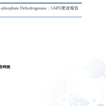
sphate Dehydrogenase，G6PD更改報告
告時效