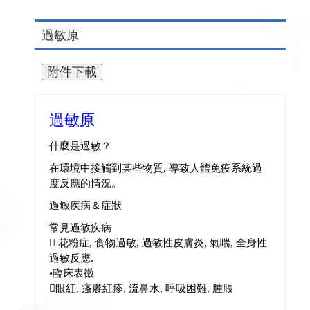
過敏原
過敏原
什麼是過敏？
在環境中接觸到某些物質, 導致人體免疫系統過
度反應的情況。
過敏疾病＆症狀
常見過敏疾病
 花粉症, 食物過敏, 過敏性皮膚炎, 氣喘, 全身性
過敏反應.
•臨床表徵
眼紅, 瘙癢紅疹, 流鼻水, 呼吸困難, 腫脹