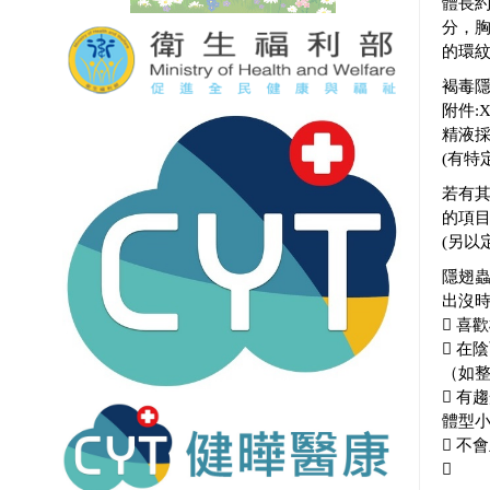
體長約
分，
的環
褐毒
附件:X
精液
(有特
若有
的項
(另以
隱翅
出沒
 喜
 在
（如
 有
體型
 不
