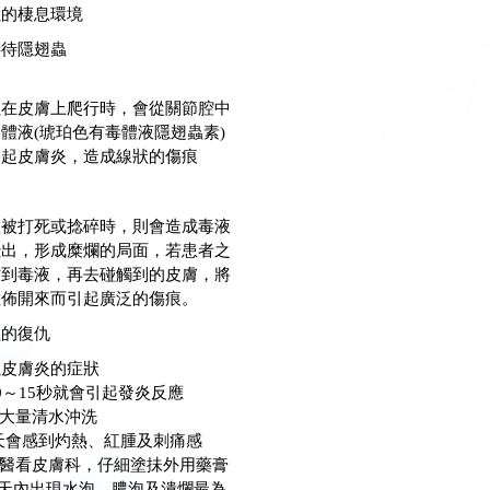
蟲的棲息環境
善待隱翅蟲
蟲在皮膚上爬行時，會從關節腔中
體液(琥珀色有毒體液隱翅蟲素)
引起皮膚炎，造成線狀的傷痕
體被打死或捻碎時，則會造成毒液
濺出，形成糜爛的局面，若患者之
沾到毒液，再去碰觸到的皮膚，將
散佈開來而引起廣泛的傷痕。
蟲的復仇
蟲皮膚炎的症狀
0～15秒就會引起發炎反應
以大量清水沖洗
-2天會感到灼熱、紅腫及刺痛感
就醫看皮膚科，仔細塗抺外用藥膏
~7 天內出現水泡、膿泡及潰爛最為