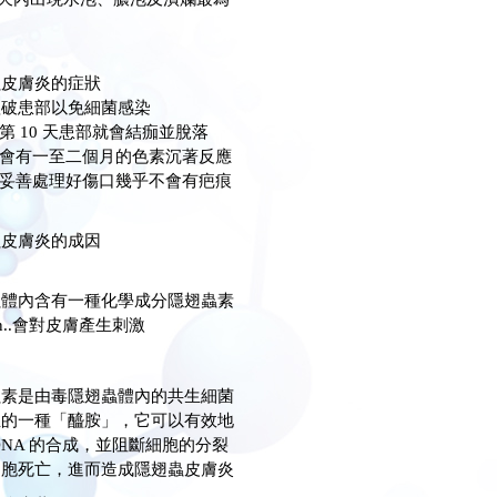
蟲皮膚炎的症狀
抓破患部以免細菌感染
約第 10 天患部就會結痂並脫落
能會有一至二個月的色素沉著反應
要妥善處理好傷口幾乎不會有疤痕
蟲皮膚炎的成因
蟲體內含有一種化學成分隱翅蟲素
rin..會對皮膚產生刺激
蟲素是由毒隱翅蟲體內的共生細菌
生的一種「醯胺」，它可以有效地
DNA 的合成，並阻斷細胞的分裂
細胞死亡，進而造成隱翅蟲皮膚炎