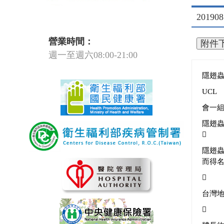
2019
營業時間：
週一至週六08:00-21:00
隱翅
UCL
會一組
隱翅

隱翅
而得

台灣
