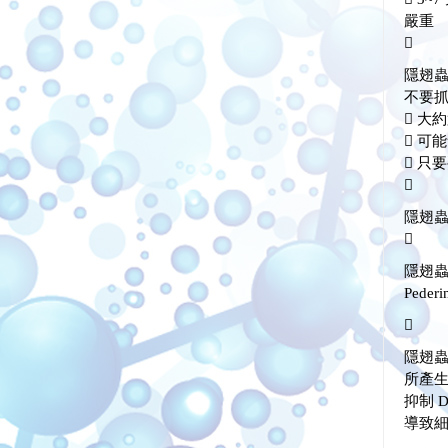
嚴重

隱翅
不要
 大
 可
 只

隱翅

隱翅
Pede

隱翅
所產
抑制 
導致