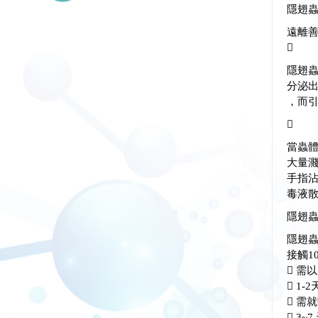
隱翅
遠離

隱翅
分泌出
，而

當蟲
大量
手指
毒液
隱翅
隱翅
接觸1
 需
 1
 需
 3