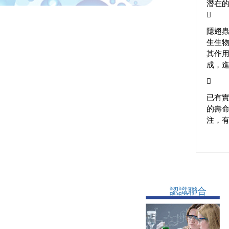
潛在

隱翅
生生物 
其作用
成，

已有實
的壽
注，
認識聯合