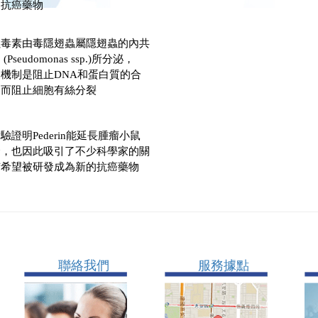
的抗癌藥物
蟲毒素由毒隱翅蟲屬隱翅蟲的內共
(Pseudomonas ssp.)所分泌，
機制是阻止DNA和蛋白質的合
進而阻止細胞有絲分裂
驗證明Pederin能延長腫瘤小鼠
命，也因此吸引了不少科學家的關
有希望被研發成為新的抗癌藥物
聯絡我們
服務據點