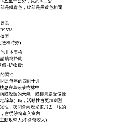
○‧五至一公分，寬約○‧二公
胸部是鐵青色，腹部是黑黃色相間
紋
隱翅蟲
R9538
採撿表
定送檢時效)
其他非本表格
目請填寫於此
定價7折收費)
蟲的習性
時間是每年的四到十月
歡棲息在草叢或樹林中
陰雨或溼熱的天氣，或棲息處受侵擾
整地除草）時，活動性會更加劇烈
趨光性，夜間會向燈光處飛去，牠的
小，會從紗窗進入室內
會主動攻擊人(不會螫咬人)