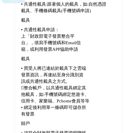
• 共通性載具:跟著個人的載具，如:自然憑證
載具、手機條碼載具(手機號碼申請)
載具
• 共通性載具申請：
上「財政部電子發票整合平
台」，填寫手機號碼和Email信
箱，或利用發票APP協助申請
載具
• 買受人將已連結於載具下之雲端
發票資訊，再連結至身分識別資
訊或共通性載具之方式。
整合帳戶，以共通性載具綁定其
他載具，如:手機號碼綁定悠遊卡、
信用卡、家樂福、Pchome會員等等
• 綁定後利用單一條碼即可儲存所
有發票
歸戶
• 須符合財政部電子發票證明聯紙