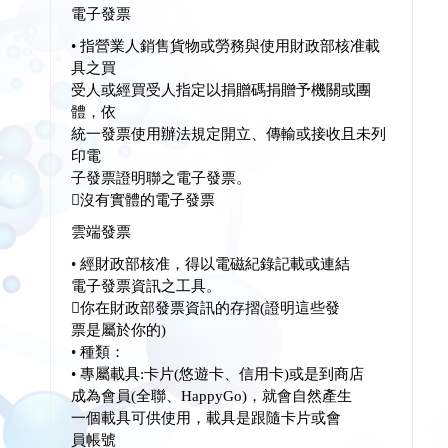
電子發票
• 指營業人銷售貨物或勞務與使用財政部核准載
具之買
受人或經買受人指定以捐贈碼捐贈予機關或團
體，依
統一發票使用辦法規定開立、傳輸或接收且未列
印電
子發票證明聯之電子發票。
沒有實體的電子發票
雲端發票
• 經財政部核准，得以電磁紀錄記載或連結
電子發票資訊之工具。
你在財政部發票資訊的存摺(證明這些發
票是屬於你的)
• 種類：
• 專屬載具:卡片(悠遊卡、信用卡)或是到商店
成為會員(全聯、HappyGo)，就會自然產生
一個載具可供使用，載具是跟隨卡片或會
員帳號