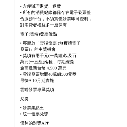
• 方便辦理退貨、退費
• 所有的消費紀錄都儲存在電子發票整
合服務平台，不須實體發票即可證明，
對消費者權益多一層保障
電子(雲端)發票優點
• 專屬於「雲端發票 (無實體電子
發票)」的中獎機會
• 獎項有兩千元(一萬組)以及百
萬元(十五組)兩種，每期總獎
金高達新台幣 4,500 萬元
• 雲端發票增開40萬組500元獎
最快9-10月期實施
雲端發票專屬獎項
兌獎
• 發票集點王
• 統一發票兌獎
便利的對獎APP