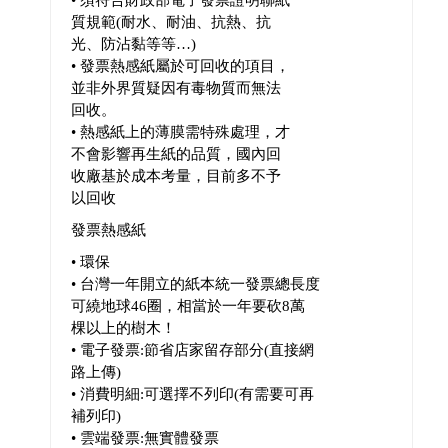
質規範(耐水、耐油、抗熱、抗
光、防沾黏等等…)
• 發票熱感紙屬於可回收的項目，
並非外界質疑因有毒物質而無法
回收。
• 熱感紙上的薄膜需特殊處理，才
不會影響再生紙的品質，國內回
收廠基於成本考量，目前多不予
以回收
發票熱感紙
• 環保
• 台灣一年開立的紙本統一發票總長度
可繞地球46圈，相當於一年要砍8萬
棵以上的樹木！
• 電子發票:節省店家留存部分(直接網
路上傳)
• 消費明細:可選擇不列印(有需要可再
補列印)
• 雲端發票:無實體發票