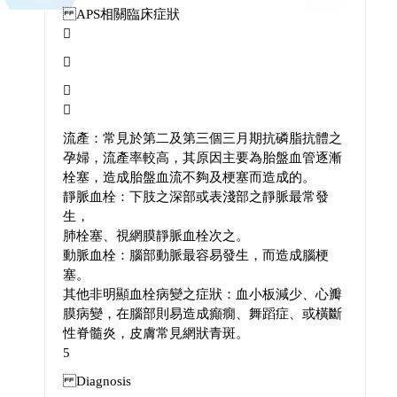
APS相關臨床症狀




流產：常見於第二及第三個三月期抗磷脂抗體之
孕婦，流產率較高，其原因主要為胎盤血管逐漸
栓塞，造成胎盤血流不夠及梗塞而造成的。
靜脈血栓：下肢之深部或表淺部之靜脈最常發
生，
肺栓塞、視網膜靜脈血栓次之。
動脈血栓：腦部動脈最容易發生，而造成腦梗
塞。
其他非明顯血栓病變之症狀：血小板減少、心瓣
膜病變，在腦部則易造成癲癇、舞蹈症、或橫斷
性脊髓炎，皮膚常見網狀青斑。
5
Diagnosis