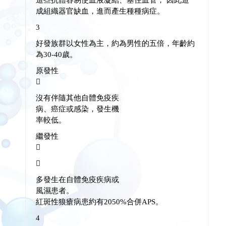
成組織器官缺血，進而產生種種病症。
3
好發族群以女性為主，約為男性的五倍，年齡約
為30-40歲。
原發性

沒有伴隨其他自體免疫疾
病、癌症或感染，發生機
率較低。
繼發性


多發生在自體免疫疾病或
風濕患者。
紅斑性狼瘡病患約有2050%合併APS。
4