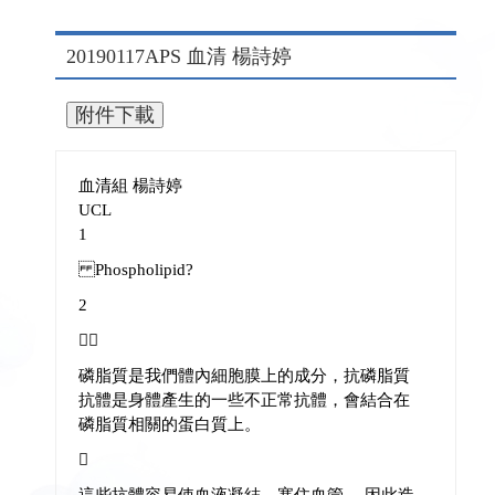
20190117APS 血清 楊詩婷
血清組 楊詩婷
UCL
1
Phospholipid?
2

磷脂質是我們體內細胞膜上的成分，抗磷脂質
抗體是身體產生的一些不正常抗體，會結合在
磷脂質相關的蛋白質上。

這些抗體容易使血液凝結、塞住血管， 因此造