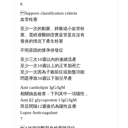
6
Sapporo classification criteria
血管栓塞
至少一次的動脈、靜脈或小血管栓
塞。需經過醫師證實血管是在沒有
發炎的情況下產生栓塞
不明原因的懷孕併發症
至少三次10週以內的連續流產
至少一次10週以上的正常胎死亡
至少一次因為子癲前症或胎盤功能
問題導致34週以下胎兒早產
Anti cardiolipin IgG/IgM
相關抽血檢查：下列其中一項陽性，
Anti β2 glycoprotein I IgG/IgM
而且間隔12週後仍為陽性反應
Lupus Anticoagulant
7
APS的診斷與血栓風險評估