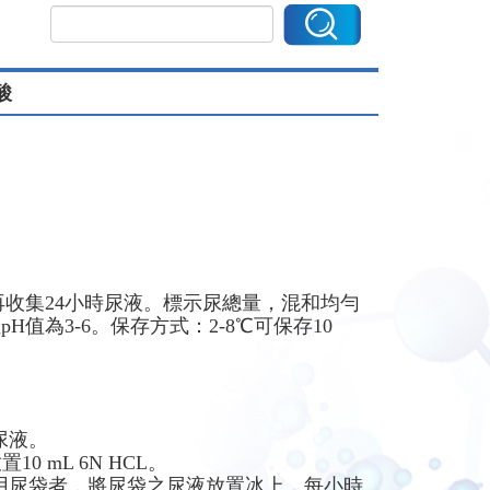
醋酸
l，再收集24小時尿液。標示尿總量，混和均勻
H值為3-6。保存方式：2-8℃可保存10
尿液。
0 mL 6N HCL。
用尿袋者，將尿袋之尿液放置冰上，每小時