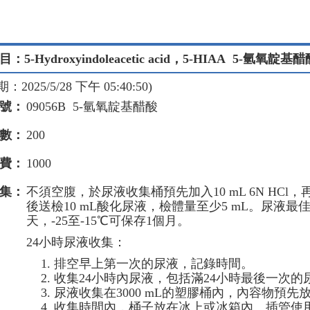
5-Hydroxyindoleacetic acid，5-HIAA 5-氫氧靛基
2025/5/28 下午 05:40:50)
號：
09056B 5-氫氧靛基醋酸
數：
200
費：
1000
集：
不須空腹，於尿液收集桶預先加入10 mL 6N HC
後送檢10 mL酸化尿液，檢體量至少5 mL。尿液最佳p
天，-25至-15℃可保存1個月。
24小時尿液收集：
排空早上第一次的尿液，記錄時間。
收集24小時內尿液，包括滿24小時最後一次的
尿液收集在3000 mL的塑膠桶內，內容物預先放置1
收集時間內，桶子放在冰上或冰箱內。插管使