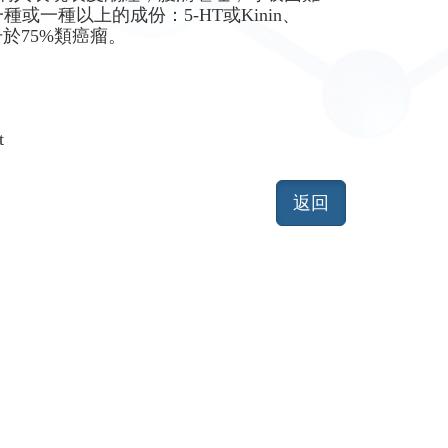
一種以上的成份：5-HT或Kinin、
in。上升於75%類癌瘤。
t