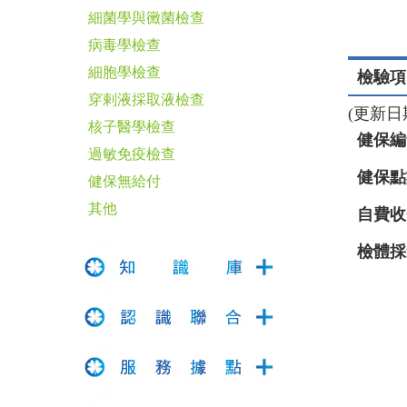
細菌學與黴菌檢查
病毒學檢查
細胞學檢查
檢驗項目：
穿剌液採取液檢查
(更新日期：
核子醫學檢查
健保編
過敏免疫檢查
健保點
健保無給付
其他
自費收
檢體採