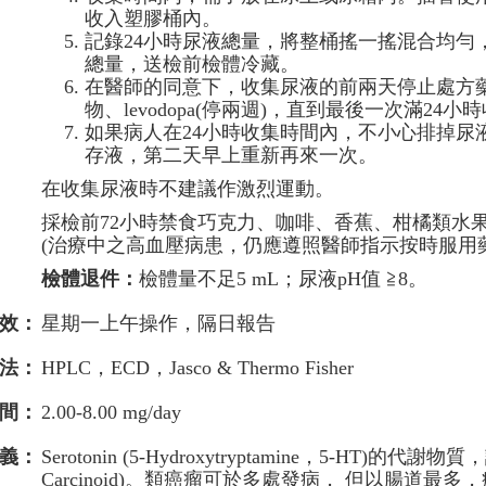
收入塑膠桶內。
記錄24小時尿液總量，將整桶搖一搖混合均勻，
總量，送檢前檢體冷藏。
在醫師的同意下，收集尿液的前兩天停止處方藥物，例
物、levodopa(停兩週)，直到最後一次滿24
如果病人在24小時收集時間內，不小心排掉尿
存液，第二天早上重新再來一次。
在收集尿液時不建議作激烈運動。
採檢前72小時禁食巧克力、咖啡、香蕉、柑橘類水果、
(治療中之高血壓病患，仍應遵照醫師指示按時服用
檢體退件：
檢體量不足5 mL；尿液pH值 ≧8。
效：
星期一上午操作，隔日報告
法：
HPLC，ECD，Jasco & Thermo Fisher
間：
2.00-8.00 mg/day
義：
Serotonin (5-Hydroxytryptamine，5-
Carcinoid)。類癌瘤可於多處發病， 但以腸道