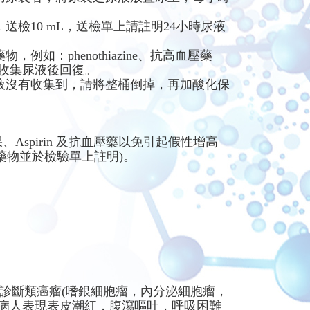
送檢10 mL，送檢單上請註明24小時尿液
如：phenothiazine、抗高血壓藥
小時收集尿液後回復。
液沒有收集到，請將整桶倒掉，再加酸化保
Aspirin 及抗血壓藥以免引起假性增高
藥物並於檢驗單上註明)。
HT)的代謝物質，診斷類癌瘤(嗜銀細胞瘤，內分泌細胞瘤，
最多，病人表現表皮潮紅，腹瀉嘔吐，呼吸困難