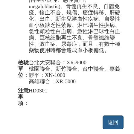
megaloblastic)、骨髓再生不良、自體免
疫、輸血不合、燒傷、癌症轉移、肝硬
化、出血、新生兒溶血性疾病、自發性
血小板缺乏性紫瘢、淋巴增生性疾病、
急性顆粒性白血病、急性淋巴球性白血
病、巨核細胞再生不良、骨髓纖維變
性、敗血症、尿毒症，而且，有數十種
藥物使用時都會造成血小板偏低。
檢驗
台北大安聯合：XR-9000
單
桃園聯合、新竹聯合、台中聯合、嘉義
位：
靜平：XN-1000
高雄聯合：XR-3000
注意
HD0301
事
項：