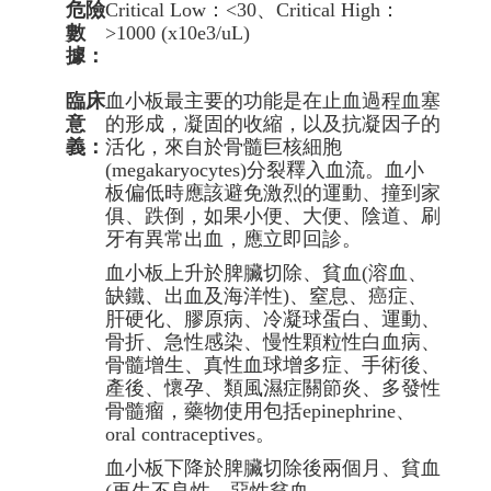
危險
Critical Low：<30、Critical High：
數
>1000 (x10e3/uL)
據：
臨床
血小板最主要的功能是在止血過程血塞
意
的形成，凝固的收縮，以及抗凝因子的
義：
活化，來自於骨髓巨核細胞
(megakaryocytes)分裂釋入血流。血小
板偏低時應該避免激烈的運動、撞到家
俱、跌倒，如果小便、大便、陰道、刷
牙有異常出血，應立即回診。
血小板上升於脾臟切除、貧血(溶血、
缺鐵、出血及海洋性)、窒息、癌症、
肝硬化、膠原病、冷凝球蛋白、運動、
骨折、急性感染、慢性顆粒性白血病、
骨髓增生、真性血球增多症、手術後、
產後、懷孕、類風濕症關節炎、多發性
骨髓瘤，藥物使用包括epinephrine、
oral contraceptives。
血小板下降於脾臟切除後兩個月、貧血
(再生不良性、惡性貧血、