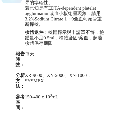
果的準確性。
若已知是有EDTA-dependent platelet
agglutination或血小板衛星現象，請用
3.2%Sodium Citrate 1：9全血藍頭管重
新採檢。
檢體退件：
檢體標示與申請單不符，檢
體量不足0.5ml，檢體凝固/溶血，超過
檢體保存期限
報告
每天
時
效：
分析
XR-9000、XN-2000、XN-1000，
方
SYSMEX
法：
3
參考
150-400 x 10
/uL
區
間：