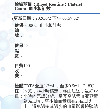
檢驗項目：Blood Routine：Platelet
Count 血小板計數
(更新日期：2026/8/2 下午 08:57:52)
健保
08006C 血小板計數
編
號：
健保
40
點
數：
自費
100
收
費：
檢體
EDTA全血1-3mL，至少0.5ml，2~8℃
採
冷藏，24小時穩定，經由運送，最好12
集：
小時內完成分析。當真空試管血液容積
為3mL時，至少抽血量應在2.4mL以
上，避免過多或過少的血量影響檢驗結