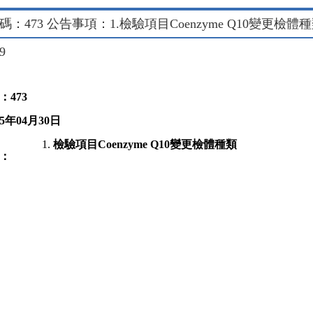
：473 公告事項：1.檢驗項目Coenzyme Q10變更檢體
29
：
473
5
年
04
月
30
日
檢驗項目
Coenzyme Q10
變更檢體種類
：