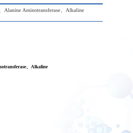
ine Aminotransferase、Alkaline
otransferase
、
Alkaline