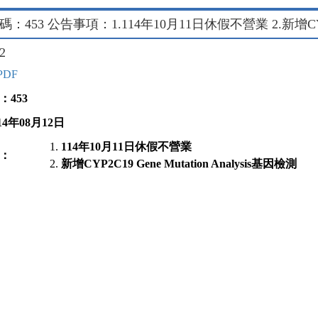
：453 公告事項：1.114年10月11日休假不營業 2.新增CYP2C19
12
PDF
：
453
14
年
08
月
12
日
114
年
10
月
11
日休假不營業
：
新增
CYP2C19 Gene Mutation Analysis
基因檢測