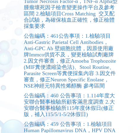
Tumor Necrosis Factor-α，TNF-α Alpha型
腫瘤壞死因子檢查變更操作平台及參考
區間 2.檢驗項目Cross Matching 交叉配
合試驗，為確保核血正確性，修正檢體
採集要求
公告編碼：461公告事項：1.檢驗項目
Anti-Gastric Parietal Cell Antibodies，
Anti-GPC Ab 壁細胞抗體，因原使用廠
牌Immco供貨不及，變更檢驗試劑廠牌
2.因文件審查，修正Amoeba Trophozoite
(MIF糞便濃縮染色法)、Stool Routine、
Parasite Screen等糞便採集內容 3.因文件
審查，修正Neuron Specific Enolase，
NSE神經元特異性烯醇酶 參考區間
公告編碼：460 公告事項：1.114年度大
安聯合醫事檢驗所顧客滿意度調查 2.大
安聯合醫事檢驗所115年度休假日(修正
版，補入115/5/1-5/2休假日)
公告編碼：459 公告事項：1.檢驗項目
Human Papillomavirus DNA，HPV DNA