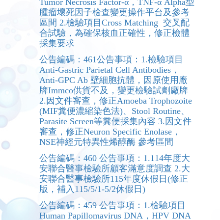
Tumor Necrosis Factor-α，TNF-α Alpha型
腫瘤壞死因子檢查變更操作平台及參考
區間 2.檢驗項目Cross Matching 交叉配
合試驗，為確保核血正確性，修正檢體
採集要求
公告編碼：461公告事項：1.檢驗項目
Anti-Gastric Parietal Cell Antibodies，
Anti-GPC Ab 壁細胞抗體，因原使用廠
牌Immco供貨不及，變更檢驗試劑廠牌
2.因文件審查，修正Amoeba Trophozoite
(MIF糞便濃縮染色法)、Stool Routine、
Parasite Screen等糞便採集內容 3.因文件
審查，修正Neuron Specific Enolase，
NSE神經元特異性烯醇酶 參考區間
公告編碼：460 公告事項：1.114年度大
安聯合醫事檢驗所顧客滿意度調查 2.大
安聯合醫事檢驗所115年度休假日(修正
版，補入115/5/1-5/2休假日)
公告編碼：459 公告事項：1.檢驗項目
Human Papillomavirus DNA，HPV DNA